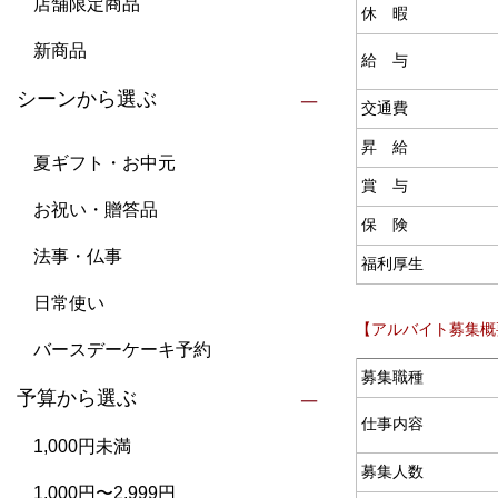
店舗限定商品
休 暇
新商品
給 与
シーンから選ぶ
交通費
昇 給
夏ギフト・お中元
賞 与
お祝い・贈答品
保 険
法事・仏事
福利厚生
日常使い
【アルバイト募集概
バースデーケーキ予約
募集職種
予算から選ぶ
仕事内容
1,000円未満
募集人数
1,000円〜2,999円