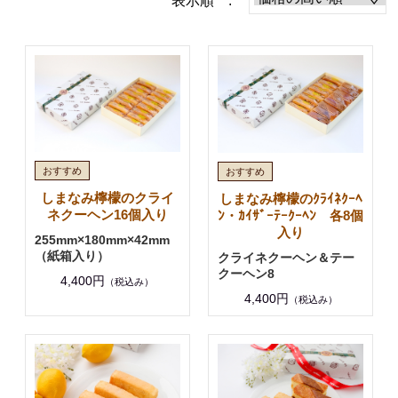
表示順 :
しまなみ檸檬のクライ
しまなみ檸檬のｸﾗｲﾈｸｰﾍ
ネクーヘン16個入り
ﾝ・ｶｲｻﾞｰﾃｰｸｰﾍﾝ 各8個
入り
255mm×180mm×42mm
（紙箱入り）
クライネクーヘン＆テー
クーヘン8
4,400円
（税込み）
4,400円
（税込み）