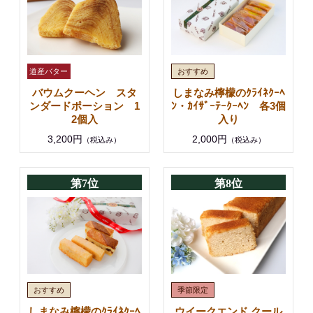
しまなみ檸檬のｸﾗｲﾈｸｰﾍ
バウムクーヘン スタ
ﾝ・ｶｲｻﾞｰﾃｰｸｰﾍﾝ 各3個
ンダードポーション 1
入り
2個入
2,000円
3,200円
（税込み）
（税込み）
第7位
第8位
しまなみ檸檬のｸﾗｲﾈｸｰﾍ
ウイークエンド クール