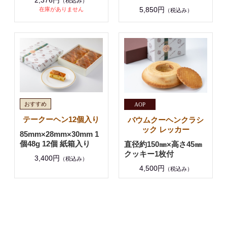
（税込み）
5,850円
在庫がありません
（税込み）
テークーヘン12個入り
バウムクーヘンクラシ
ック レッカー
85mm×28mm×30mm 1
個48g 12個 紙箱入り
直径約150㎜×高さ45㎜
クッキー1枚付
3,400円
（税込み）
4,500円
（税込み）