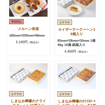
メルヘン街道
カイザーテークーヘン1
6個入り
180mm×255mm×68mm
85mm×28mm×30mm 1個
5,100円
（税込み）
48g 16個 紙箱入り
4,400円
（税込み）
しまなみ檸檬のクライ
しまなみ檸檬のｸﾗｲﾈｸｰﾍ