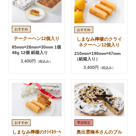
テークーヘン12個入り
しまなみ檸檬のクライ
ネクーヘン12個入り
85mm×28mm×30mm 1個
48g 12個 紙箱入り
210mm×190mm×47mm
（紙箱入り）
3,400円
（税込み）
3,400円
（税込み）
しまなみ檸檬のｸﾗｲﾈｸｰﾍ
奥出雲橋本さんのブル