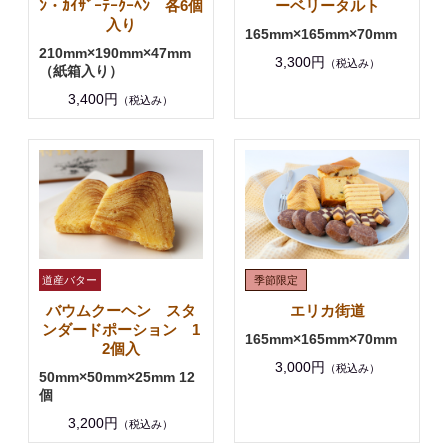
ﾝ・ｶｲｻﾞｰﾃｰｸｰﾍﾝ 各6個
ーベリータルト
入り
165mm×165mm×70mm
210mm×190mm×47mm
3,300円
（税込み）
（紙箱入り）
3,400円
（税込み）
バウムクーヘン スタ
エリカ街道
ンダードポーション 1
165mm×165mm×70mm
2個入
3,000円
（税込み）
50mm×50mm×25mm 12
個
3,200円
（税込み）