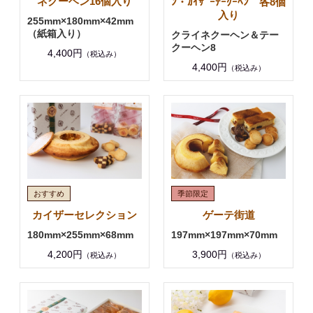
ネクーヘン16個入り
ﾝ・ｶｲｻﾞｰﾃｰｸｰﾍﾝ 各8個
入り
255mm×180mm×42mm
（紙箱入り）
クライネクーヘン＆テー
クーヘン8
4,400円
（税込み）
4,400円
（税込み）
カイザーセレクション
ゲーテ街道
180mm×255mm×68mm
197mm×197mm×70mm
4,200円
3,900円
（税込み）
（税込み）