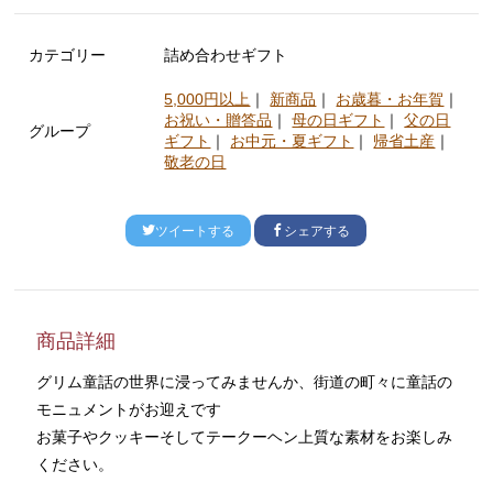
カテゴリー
詰め合わせギフト
5,000円以上
｜
新商品
｜
お歳暮・お年賀
｜
お祝い・贈答品
｜
母の日ギフト
｜
父の日
グループ
ギフト
｜
お中元・夏ギフト
｜
帰省土産
｜
敬老の日
ツイートする
シェアする
商品詳細
グリム童話の世界に浸ってみませんか、街道の町々に童話の
モニュメントがお迎えです
お菓子やクッキーそしてテークーヘン上質な素材をお楽しみ
ください。