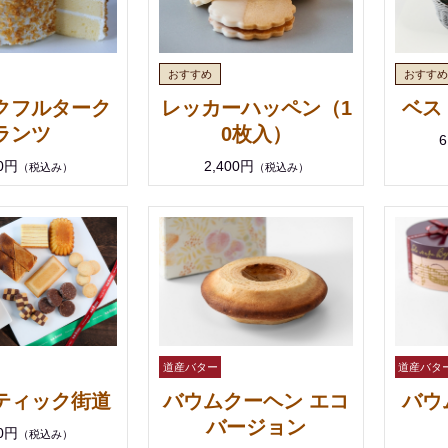
クフルターク
レッカーハッペン（1
ベス
ランツ
0枚入）
6
00円
2,400円
（税込み）
（税込み）
ティック街道
バウムクーヘン エコ
バウ
バージョン
00円
（税込み）