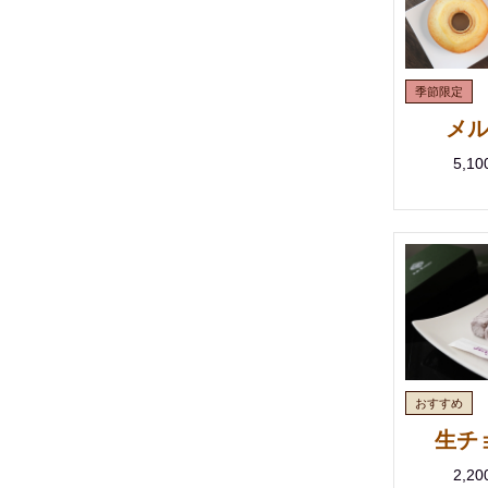
メ
5,1
生チ
2,2