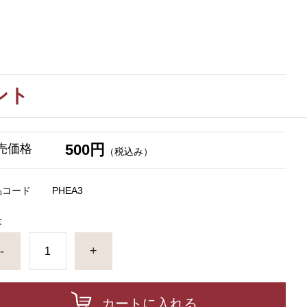
ント
500円
売価格
（税込み）
品コード
PHEA3
量
-
+
カートに入れる