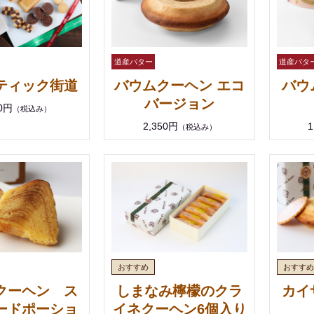
ティック街道
バウムクーヘン エコ
バウ
バージョン
00円
（税込み）
2,350円
1
（税込み）
クーヘン ス
しまなみ檸檬のクラ
カイ
ードポーショ
イネクーヘン6個入り