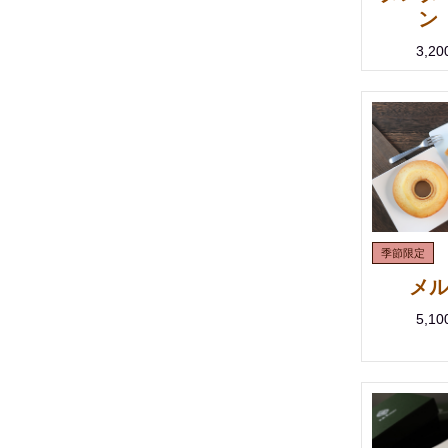
ン
3,2
メ
5,1