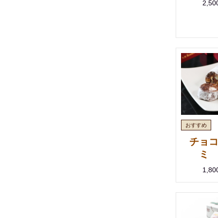
2,5
チョ
ミ
1,8