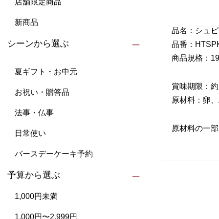
店舗限定商品
新商品
品名：シュピ
シーンから選ぶ
品番：HTSP
商品規格：195
夏ギフト・お中元
賞味期限：約
お祝い・贈答品
原材料：卵、
法事・仏事
原材料の一部
日常使い
バースデーケーキ予約
予算から選ぶ
1,000円未満
1,000円〜2,999円