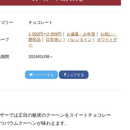
テゴリー
チョコレート
1,000円〜2,999円
｜
お歳暮・お年賀
｜
お祝い・
ループ
贈答品
｜
日常使い
｜
バレンタイン
｜
ホワイトデ
ー
売期間
2024/01/08～
ツイートする
シェアする
ザーでは正目の板状のクーヘンをスイートチョコレー
つバウムクーヘンが味わえます。