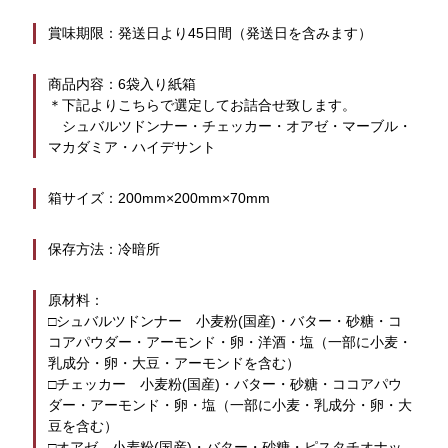
賞味期限：発送日より45日間（発送日を含みます）
商品内容：6袋入り紙箱
＊下記よりこちらで選定してお詰合せ致します。
　シュバルツドンナー・チェッカー・オアゼ・マーブル・
マカダミア・ハイデサント
箱サイズ：200mm×200mm×70mm
保存方法：冷暗所
原材料：
□シュバルツドンナー　小麦粉(国産)・バター・砂糖・コ
コアパウダー・アーモンド・卵・洋酒・塩（一部に小麦・
乳成分・卵・大豆・アーモンドを含む）
□チェッカー　小麦粉(国産)・バター・砂糖・ココアパウ
ダー・アーモンド・卵・塩（一部に小麦・乳成分・卵・大
豆を含む）
□オアゼ　小麦粉(国産)・バター・砂糖・ピスタチオナッ