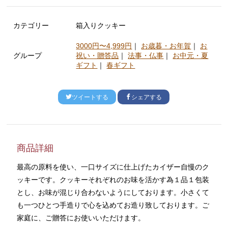
カテゴリー
箱入りクッキー
3000円〜4,999円
｜
お歳暮・お年賀
｜
お
グループ
祝い・贈答品
｜
法事・仏事
｜
お中元・夏
ギフト
｜
春ギフト
ツイートする
シェアする
商品詳細
最高の原料を使い、一口サイズに仕上げたカイザー自慢のク
ッキーです。クッキーそれぞれのお味を活かす為１品１包装
とし、お味が混じり合わないようにしております。小さくて
も一つひとつ手造りで心を込めてお造り致しております。ご
家庭に、ご贈答にお使いいただけます。