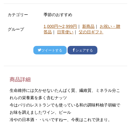
カテゴリー
季節のおすすめ
1,000円〜2,999円
｜
新商品
｜
お祝い・贈
グループ
答品
｜
日常使い
｜
父の日ギフト
ツイートする
シェアする
商品詳細
生命維持には欠かせないたんぱく質、繊維質、ミネラル分こ
れらの栄養素を多く含むナッツ
今はパリのレストランでも使っている和の調味料柚子胡椒で
お味を調えましたワイン、ビール
冷やの日本酒・・いいですねー、今夜はこれで決まり。